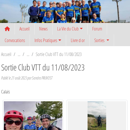
Panneau de gestion des cookies
Accueil
News
La Vie du Club
Forum
Convocations
Infos Pratiques
Livre d or
Sorties
Accueil
Sortie Club VTT du 11/08/2023
Sortie Club VTT du 11/08/2023
Publié le
21 août 2023
par
Sandra PRUVOST
Calais