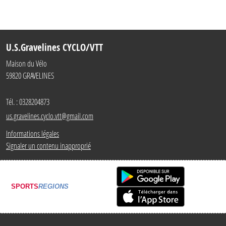
U.S.Gravelines CYCLO/VTT
Maison du Vélo
59820
GRAVELINES
Tél. :
0328204873
us.gravelines.cyclo.vtt@gmail.com
Informations légales
Signaler un contenu inapproprié
SPORTS
REGIONS