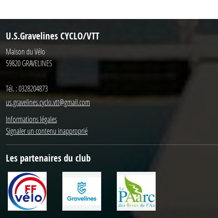
U.S.Gravelines CYCLO/VTT
Maison du Vélo
59820
GRAVELINES
Tél. :
0328204873
us.gravelines.cyclo.vtt@gmail.com
Informations légales
Signaler un contenu inapproprié
Les partenaires du club