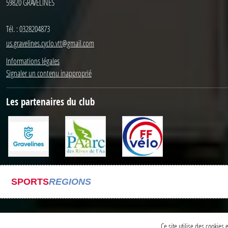
59820
GRAVELINES
Tél. :
0328204873
us.gravelines.cyclo.vtt@gmail.com
Informations légales
Signaler un contenu inapproprié
Les partenaires du club
SPORTS
REGIONS
Ce site utilise des cookies