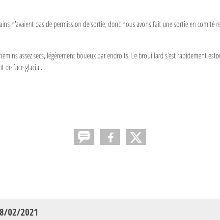
ns n'avaient pas de permission de sortie, donc nous avons fait une sortie en comité re
emins assez secs, légèrement boueux par endroits. Le brouillard s'est rapidement esto
nt de face glacial.
 28/02/2021