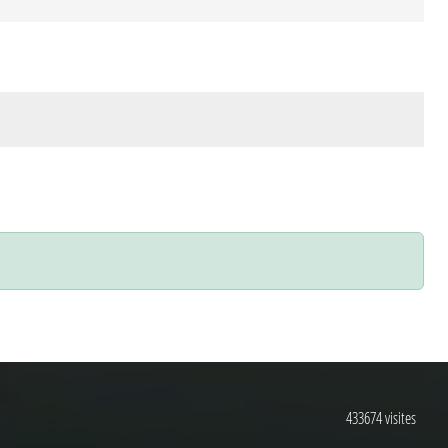
433674
visites