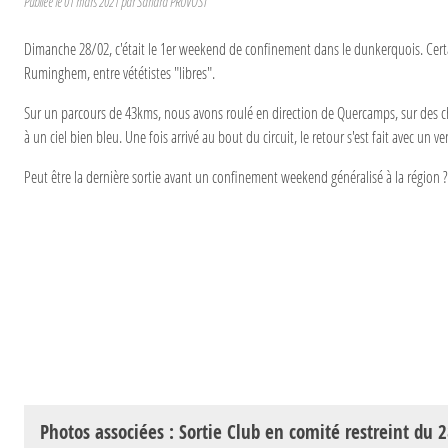
Publiée le
01 mars 2021
par
Sandra PRUVOST
Dimanche 28/02, c'était le 1er weekend de confinement dans le dunkerquois. Certai
Ruminghem, entre vététistes "libres".
Sur un parcours de 43kms, nous avons roulé en direction de Quercamps, sur des ch
à un ciel bien bleu. Une fois arrivé au bout du circuit, le retour s'est fait avec un ve
Peut être la dernière sortie avant un confinement weekend généralisé à la région ?
Photos associées : Sortie Club en comité restreint du