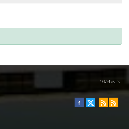
433724
visites