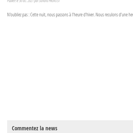
Publiée le
30 oct. 2021
par
Sandra PRUVOST
N'oubliez pas : Cette nuit, nous passons à l'heure d'hiver. Nous reculons d'une heu
Commentez la news