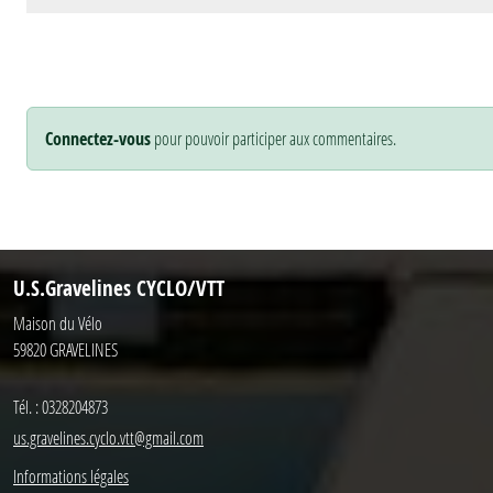
Connectez-vous
pour pouvoir participer aux commentaires.
U.S.Gravelines CYCLO/VTT
Maison du Vélo
59820
GRAVELINES
Tél. :
0328204873
us.gravelines.cyclo.vtt@gmail.com
Informations légales