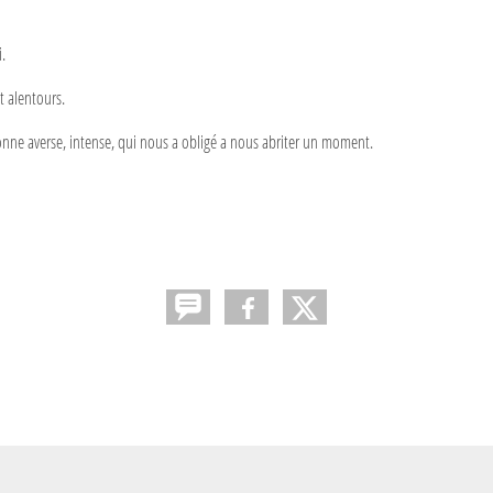
.
t alentours.
onne averse, intense, qui nous a obligé a nous abriter un moment.