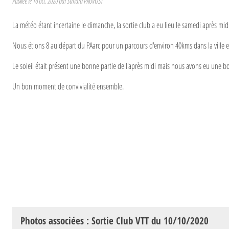
Publiée le
16 oct. 2020
par
Sandra PRUVOST
La météo étant incertaine le dimanche, la sortie club a eu lieu le samedi après midi
Nous étions 8 au départ du PAarc pour un parcours d'environ 40kms dans la ville e
Le soleil était présent une bonne partie de l'après midi mais nous avons eu une b
Un bon moment de convivialité ensemble.
Photos associées : Sortie Club VTT du 10/10/2020