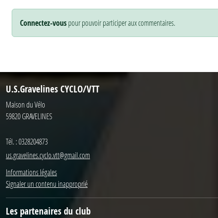
Connectez-vous
pour pouvoir participer aux commentaires.
U.S.Gravelines CYCLO/VTT
Maison du Vélo
59820
GRAVELINES
Tél. :
0328204873
us.gravelines.cyclo.vtt@gmail.com
Informations légales
Signaler un contenu inapproprié
Les partenaires du club