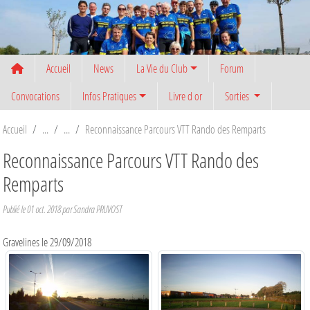
Panneau de gestion des cookies
Accueil
News
La Vie du Club
Forum
Convocations
Infos Pratiques
Livre d or
Sorties
Accueil
Reconnaissance Parcours VTT Rando des Remparts
Reconnaissance Parcours VTT Rando des
Remparts
Publié le
01 oct. 2018
par
Sandra PRUVOST
Gravelines le 29/09/2018