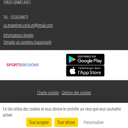
59820
GRAVELINES
Tél. :
0328204873
us.gravelines.cyclo.vtt@gmail.com
Informations légales
Signaler un contenu inapproprié
SPORTS
REGIONS
Charte cookies
Gestion des cookies
Ce site utilise des cookies et vous donne le contrôle sur ceux que vous souhaitez
activer
Tout accepter
Tout refuser
Personnaliser
Envie de participer ?
Connexion