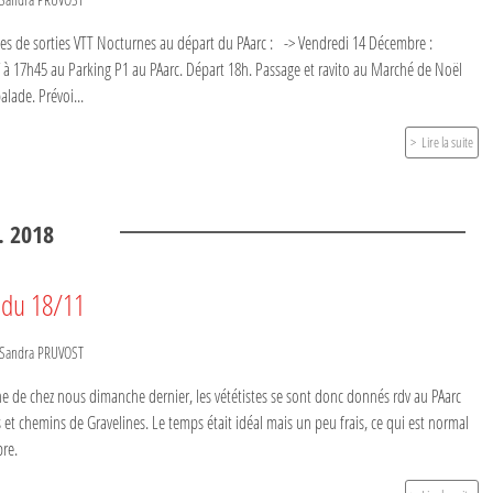
ates de sorties VTT Nocturnes au départ du PAarc : -> Vendredi 14 Décembre :
à 17h45 au Parking P1 au PAarc. Départ 18h. Passage et ravito au Marché de Noël
alade. Prévoi...
Lire la suite
.
2018
 du 18/11
Sandra PRUVOST
 de chez nous dimanche dernier, les vététistes se sont donc donnés rdv au PAarc
s et chemins de Gravelines. Le temps était idéal mais un peu frais, ce qui est normal
re.