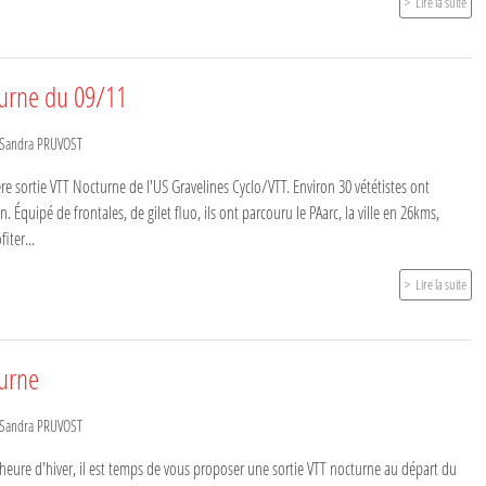
Lire la suite
turne du 09/11
Sandra PRUVOST
1ère sortie VTT Nocturne de l'US Gravelines Cyclo/VTT. Environ 30 vététistes ont
. Équipé de frontales, de gilet fluo, ils ont parcouru le PAarc, la ville en 26kms,
iter...
Lire la suite
turne
Sandra PRUVOST
eure d'hiver, il est temps de vous proposer une sortie VTT nocturne au départ du