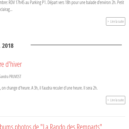
mbre: RDV 17h45 au Parking P1. Départ vers 18h pour une balade d'environ 2h. Petit
clairag...
Lire la suite
.
2018
re d'hiver
Sandra PRUVOST
 on change d'heure. A 3h, il faudra reculer d'une heure. Il sera 2h.
Lire la suite
 albums photos de "La Rando des Remparts"