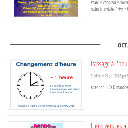
PAarc le Vendredi 9 Nove
ravito à l'arrivée. Prévoir é
OCT
Passage à l'heu
Publiée le
25 oct. 2018
par
Attention !! Ce Dimanche,
Liens vers les