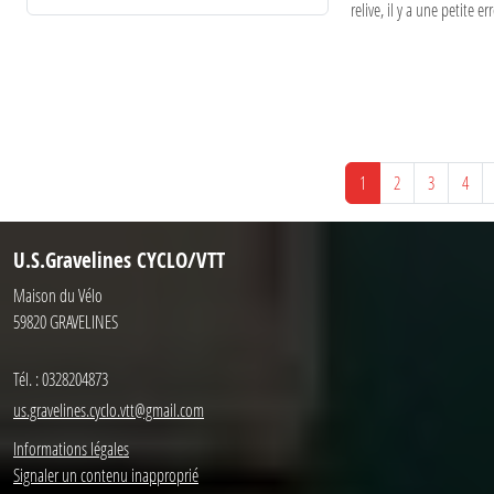
relive, il y a une petite err
1
2
3
4
U.S.Gravelines CYCLO/VTT
Maison du Vélo
59820
GRAVELINES
Tél. :
0328204873
us.gravelines.cyclo.vtt@gmail.com
Informations légales
Signaler un contenu inapproprié