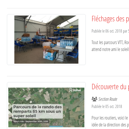
Fléchages des 
Publiée le
06 oct. 2018
par
Tout les parcours VTT, Ro
attend notre ami le solei
Découverte du 
Section Route
Publiée le
05 oct. 2018
Pour les routiers, voici
idée de la direction des