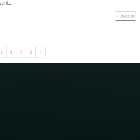
eur d...
Lire la suite
5
6
7
8
»