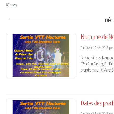
80 news
DÉC
Nocturne de No
Publiée le
10 déc. 2018
par
Bonjour à tous, Nous vo
17h45 au Parking P1. Dépa
prendrons sur le Marché 
Dates des proch
Publiée le
03 déc. 2018
par