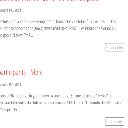
Sandra PRUVOST
ses lors de "La Rando des Remparts" le Dimanche 7 Octobre à Gravelines : - Les
rc : https://photos.app.goo.gl/bVeeaWPEr8kdD9S97 - Les Photos de Corino au
pp.goo.gl/Lz6Ky1iTmA...
Lire la suite
articipants ! Merci
Sandra PRUVOST
eurs et 96 routiers. Un grand merci à vous tous. Encore pleins de "MERCI" a
rci aux bénévoles du club mais aussi ceux de GEG Fitmix. "La Rando des Remparts"
l'équipe. Un g...
Lire la suite