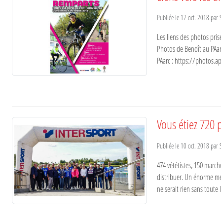
Publiée le
17 oct. 2018
par
Les liens des photos pri
Photos de Benoît au PAa
PAarc : https://photos.a
Vous étiez 720 p
Publiée le
10 oct. 2018
par
474 vététistes, 150 march
distribuer. Un énorme me
ne serait rien sans toute 