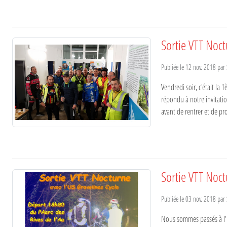
Sortie VTT Noc
Publiée le
12 nov. 2018
par
Vendredi soir, c'était la 
répondu à notre invitation
avant de rentrer et de prof
Sortie VTT Noc
Publiée le
03 nov. 2018
par
Nous sommes passés à l'h