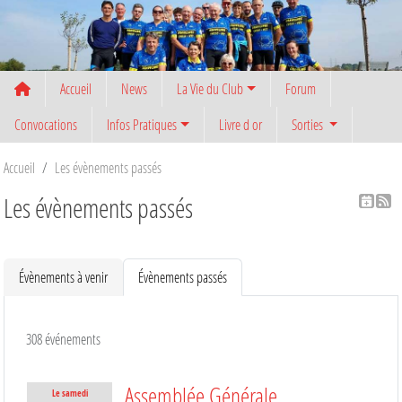
Panneau de gestion des cookies
Accueil
News
La Vie du Club
Forum
Convocations
Infos Pratiques
Livre d or
Sorties
Accueil
Les évènements passés
Les évènements passés
Évènements à venir
Évènements passés
308 événements
Assemblée Générale
Le
samedi