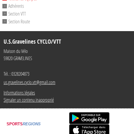
Adhérents
Section VTT
Section Route
U.S.Gravelines CYCLO/VTT
Maison du Vélo
59820
GRAVELINES
Tél. :
0328204873
us.gravelines.cyclo.vtt@gmail.com
Informations légales
Signaler un contenu inapproprié
SPORTS
REGIONS