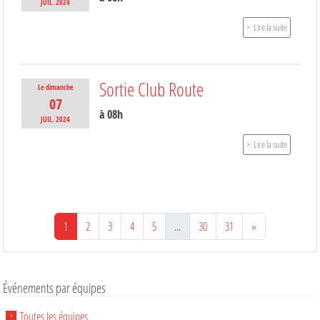
JUIL.
2024
Lire la suite
Sortie Club Route
Le
dimanche
07
à 08h
JUIL.
2024
Lire la suite
1
2
3
4
5
...
30
31
»
Événements par équipes
Toutes les équipes